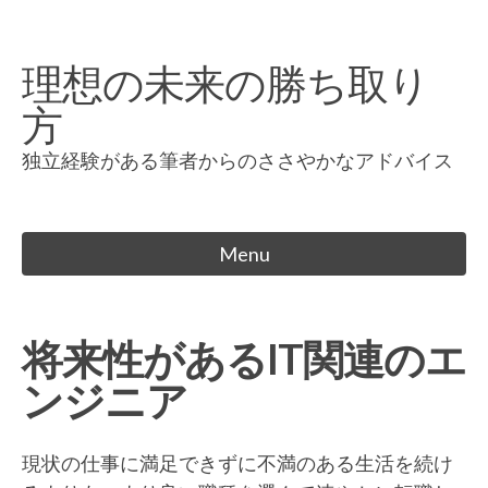
Skip
to
理想の未来の勝ち取り
content
方
独立経験がある筆者からのささやかなアドバイス
Menu
将来性があるIT関連のエ
ンジニア
現状の仕事に満足できずに不満のある生活を続け